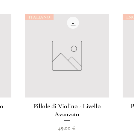
ITALIANO
EN
lo
Pillole di Violino - Livello
P
Avanzato
Prezzo
49,00 €