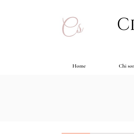
C
Home
Chi so