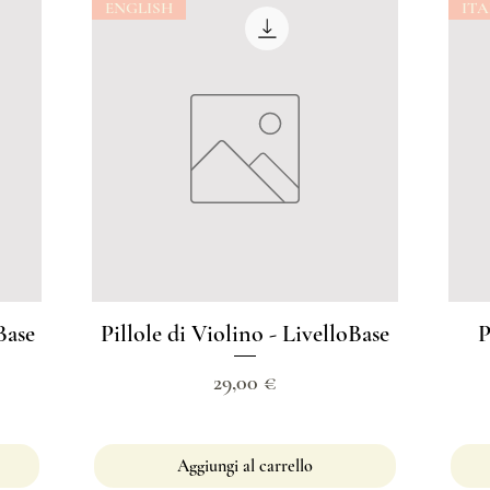
ENGLISH
IT
Base
Pillole di Violino - LivelloBase
P
Prezzo
29,00 €
Aggiungi al carrello