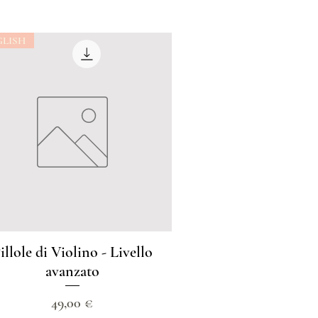
GLISH
illole di Violino - Livello
avanzato
Prezzo
49,00 €