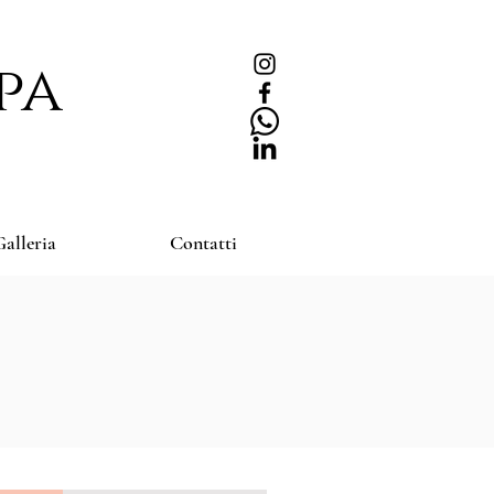
pa
alleria
Contatti