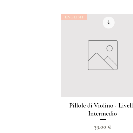
ENGLISH
Pillole di Violino - Livel
Intermedio
Prezzo
39,00 €