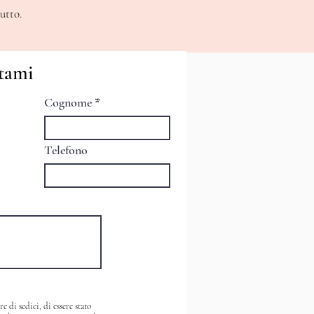
utto.
tami
Cognome
Telefono
 di sedici, di essere stato