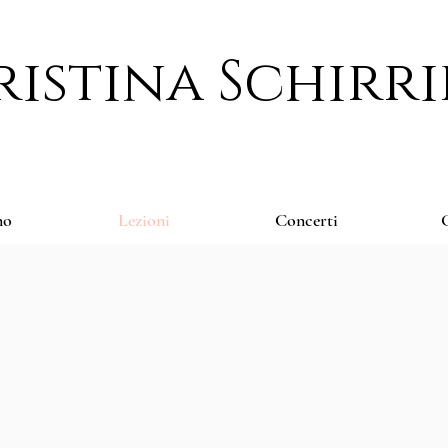
ristina Schirri
no
Lezioni
Concerti
G