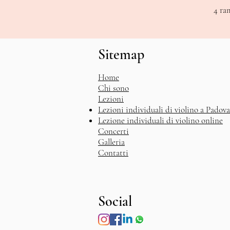
4
ra
Sitemap
Home
Chi sono
Lezioni
Lezioni individuali di violino a Padova
Lezione individuali di violino online
Concerti
Galleria
Contatti
Social