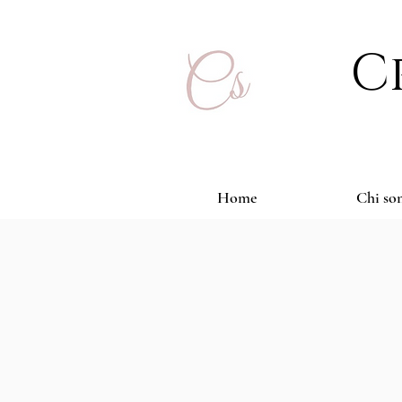
C
Home
Chi so