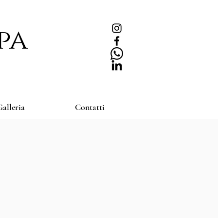
pa
alleria
Contatti