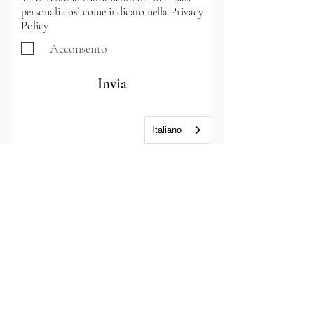
personali così come indicato nella Privacy
Policy.
Acconsento
Invia
Italiano
Sitemap
Home
Chi sono
Lezioni
Lezioni individuali di violino a Padova
Lezione individuali di violino online