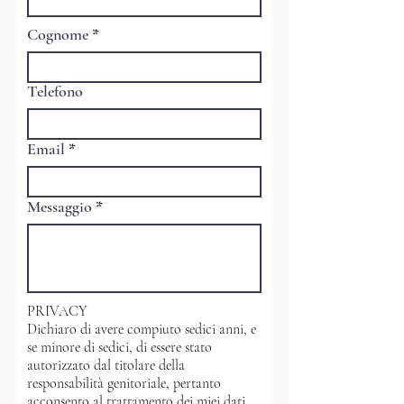
apertura?" o "Come faccio a
prenotare un servizio?". Le
Cognome
domande frequenti sono un ottimo
modo per aiutare i visitatori a
Telefono
navigare sul sito e possono
migliorare la SEO.
Email
Messaggio
PRIVACY
Dichiaro di avere compiuto sedici anni, e
se minore di sedici, di essere stato
autorizzato dal titolare della
responsabilità genitoriale, pertanto
acconsento al trattamento dei miei dati