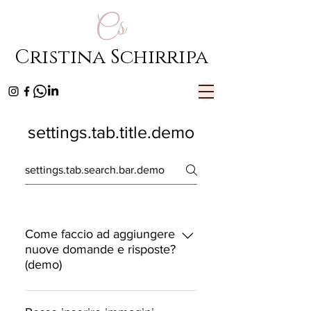
Cristina Schirripa
settings.tab.title.demo
Come faccio ad aggiungere
nuove domande e risposte?
(demo)
Segui questi passaggi: 1. Clicca sul
tasto "Gestisci domande frequenti"